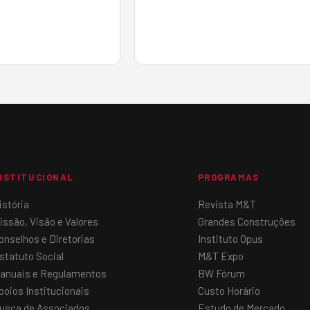
transformando a operação…
NSTITUCIONAL
PROGRAMAS
istória
Revista M&T
issão, Visão e Valores
Grandes Construções
onselhos e Diretorias
Instituto Opus
statuto Social
M&T Expo
anuais e Regulamentos
BW Fórum
poios Institucionais
Custo Horário
usca de Associados
Estudo de Mercado