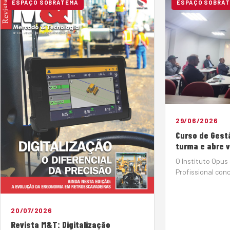
ESPAÇO SOBRATEMA
ESPAÇO SOBRA
29/06/2026
Curso de Gest
turma e abre 
O Instituto Opus
Profissional con
de Gestão de Fro
compromisso com
profissionais qu
20/07/2026
manutenção de 
Revista M&T: Digitalização
Realizada nos dia