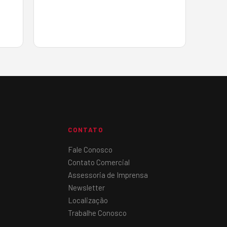
equipamentos para içamento e
movimentação de cargas. O curso teve
início no dia 1º de jun…
CONTATO
Fale Conosco
Contato Comercial
Assessoria de Imprensa
Newsletter
Localização
Trabalhe Conosco