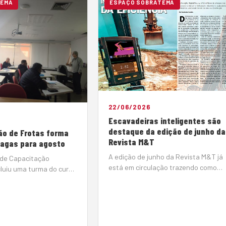
TEMA
ESPAÇO SOBRATEMA
22/06/2026
Escavadeiras inteligentes são
destaque da edição de junho da
ão de Frotas forma
Revista M&T
vagas para agosto
A edição de junho da Revista M&T já
 de Capacitação
está em circulação trazendo como
cluiu uma turma do curso
matéria de capa a evolução das
tas, reforçando seu
escavadeiras, mostrando como a
 a qualificação de
automação, telemetria, inteligência
e atuam na gestão e
artificial, Internet das Coisas (IoT) e
equipamentos móveis.
sistemas tridimensionais estão
s 18 e 19 de junho, na