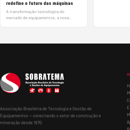
redefine o futuro das máquinas
sede da Sobra…
A transformação tecnológica do
mercado de equipamentos, a nova
geração de retroescavadeiras, os
desafios da engenharia em grandes
obras e a evolução da mineração estão
entre os principais destaques da edição
305 (julho) da Revista M&T.
I
H
M
C
E
Associação Brasileira de Tecnologia e Gestão de
M
Equipamentos — conectando o setor de construção e
A
mineração desde 1970.
B