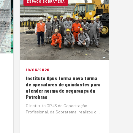
ESPAÇO SOBRATEMA
19/06/2026
Instituto Opus forma nova turma
de operadores de guindastes para
atender norma de segurança da
Petrobras
O Instituto OPUS de Capacitação
Profissional, da Sobratema, realizou o
curso de Operador de Guindastes para 15
profissionais da Locar Guindastes,
empresa brasileira de locação de