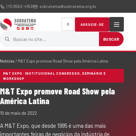
(11) 3662-4159
sobratema@sobratema.org.br
ASSOCIE-SE
Buscar no site
BUSCAR
Notícias
/
M&T Expo promove Road Show pela América Latina
M&T EXPO · INSTITUCIONAL CONGRESSO, SEMINÁRIO E
WORKSHOP
M&T Expo promove Road Show pela
América Latina
10 de maio de 2022
A M&T Expo, que desde 1995 é uma das mais
importantes feiras de negócios da indústria de