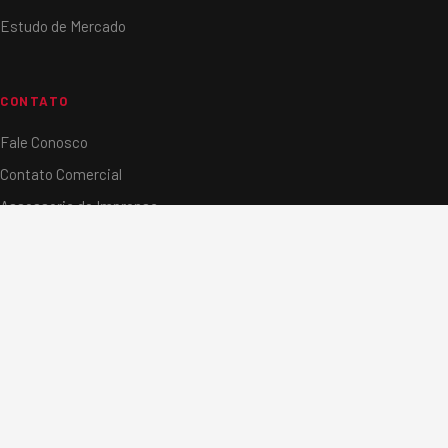
Estudo de Mercado
CONTATO
Fale Conosco
Contato Comercial
Assessoria de Imprensa
Newsletter
Localização
Trabalhe Conosco
© 2026 Sobratema. Todos os direitos reservados.
Política de privacidade
· Desenvolvido por Agência WK