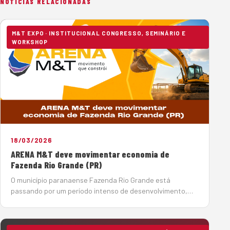
NOTÍCIAS RELACIONADAS
M&T EXPO · INSTITUCIONAL CONGRESSO, SEMINÁRIO E
WORKSHOP
18/03/2026
ARENA M&T deve movimentar economia de
Fazenda Rio Grande (PR)
O município paranaense Fazenda Rio Grande está
passando por um período intenso de desenvolvimento,
por meio de um amplo volume de investimentos em obras,
para se consolidar como um importante polo logístico no
país. Nesse contexto, a Messe Muenc…