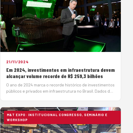
21/11/2024
Em 2024, investimentos em infraestrutura devem
alcançar volume recorde de R$ 259,3 bilhões
O ano de 2024 marca o recorde histórico de investimentos
públicos e privados em infraestrutura no Brasil. Dados da
Associação Brasileira da Infraestrutura e Indústrias de
Base (ABDIB) apontam recursos da ordem de R$ 259,3
milhões neste an…
M&T EXPO · INSTITUCIONAL CONGRESSO, SEMINÁRIO E
WORKSHOP