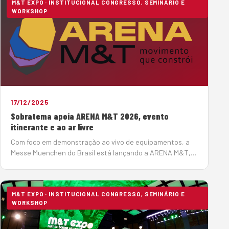
M&T EXPO · INSTITUCIONAL CONGRESSO, SEMINÁRIO E
WORKSHOP
17/12/2025
Sobratema apoia ARENA M&T 2026, evento
itinerante e ao ar livre
Com foco em demonstração ao vivo de equipamentos, a
Messe Muenchen do Brasil está lançando a ARENA M&T,
um evento itinerante e ao ar livre que levará para
diferentes regiões do país os equipamentos mais
modernos e as princ…
M&T EXPO · INSTITUCIONAL CONGRESSO, SEMINÁRIO E
WORKSHOP