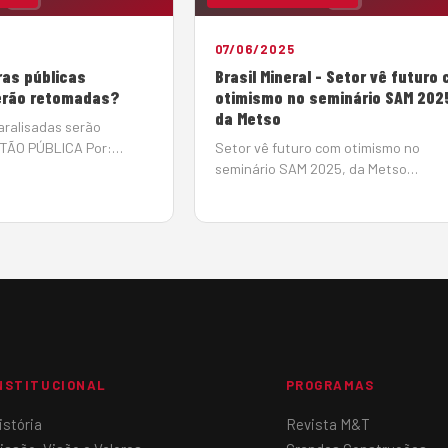
07/06/2025
ras públicas
Brasil Mineral - Setor vê futuro
erão retomadas?
otimismo no seminário SAM 202
da Metso
aralisadas serão
TÃO PÚBLICA Por:
Setor vê futuro com otimismo no
Em: 10 de junho de 2025
seminário SAM 2025, da Metso
ntas da União (TCU)
07/06/2025 As perspectivas parece
perada notícia de
promissoras, para o período 2025-20
s públicas paralisadas,
no setor de infraestrutura, um dos
h&a…
grandes mercados para os produtor
de agregados, os investimentos dev
somar R$ 1,02 tri…
NSTITUCIONAL
PROGRAMAS
istória
Revista M&T