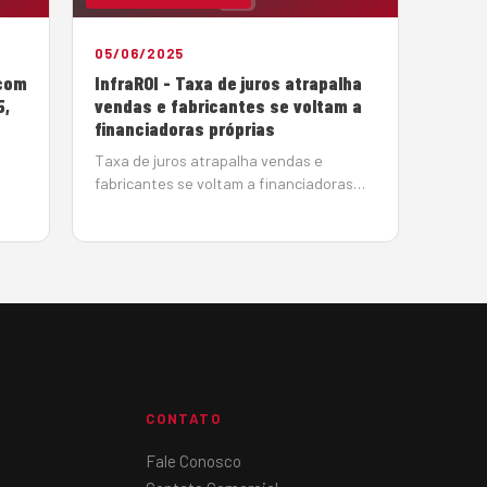
05/06/2025
 com
InfraROI - Taxa de juros atrapalha
5,
vendas e fabricantes se voltam a
financiadoras próprias
Taxa de juros atrapalha vendas e
fabricantes se voltam a financiadoras
m
próprias BMC-Hyundai e Irmen, dealer da
29,
Sany, encontram alternativas para
conseguir crédito para seus clientes e
es
contornar a taxa de juros crescente
em
Por João Monteiro em 5 de Junho de…
CONTATO
Fale Conosco