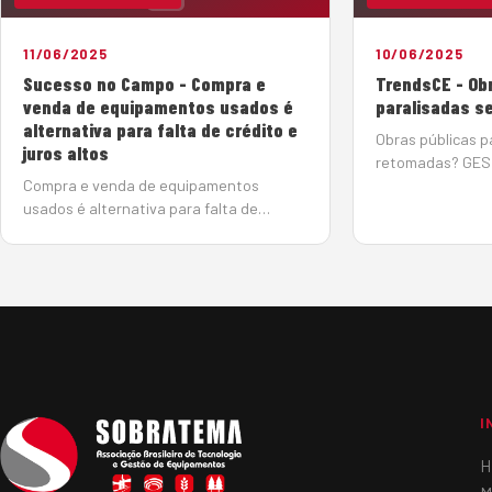
11/06/2025
10/06/2025
Sucesso no Campo - Compra e
TrendsCE - Ob
venda de equipamentos usados é
paralisadas s
alternativa para falta de crédito e
Obras públicas p
juros altos
retomadas? GES
Compra e venda de equipamentos
Gladis Berlato | 
usados é alternativa para falta de
O Tribunal de Co
crédito e juros altos 11 de junho de 2025
acenou com a es
Com a taxa básica de juros elevada
retomada de obra
(14,75%), o mercado de máquinas
algumas delas 
pesadas tem se reorganizado em busca
de soluções de créd…
I
H