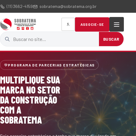
(11) 3662-4159
sobratema@sobratema.org.br
ASSOCIE-SE
Buscar no site
BUSCAR
PROGRAMA DE PARCERIAS ESTRATÉGICAS
MULTIPLIQUE SUA
MARCA NO SETOR
DA CONSTRUÇÃO
COM A
SOBRATEMA
Seja parceiro estratégico e tenha sua marca divulgada em