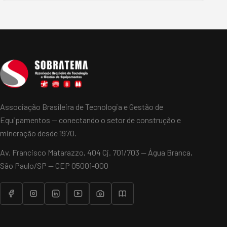
(Sobratema) oferece uma diversidade de cursos de
capacitação voltados à &a…
Associação Brasileira de Tecnologia e Gestão de
Equipamentos — conectando o setor de construção e
mineração desde 1970.
Av. Francisco Matarazzo, 404 Cj. 701/703 — Água Branca,
São Paulo/SP — CEP 05001-000