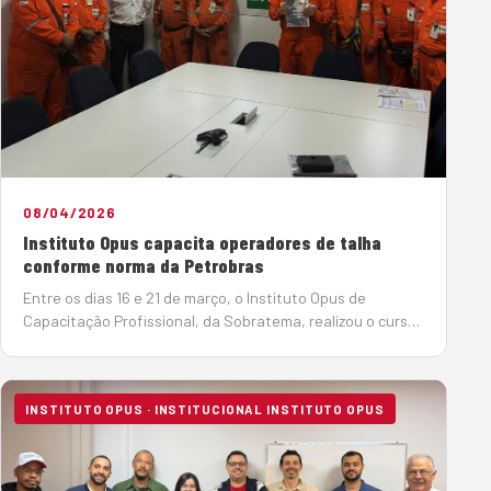
08/04/2026
Instituto Opus capacita operadores de talha
conforme norma da Petrobras
Entre os dias 16 e 21 de março, o Instituto Opus de
Capacitação Profissional, da Sobratema, realizou o curso
de Operador de Talha na cidade de Cubatão (SP), com o
objetivo de atender à norma Petrobras N-2869, que
estabelece diretrizes rigorosas …
INSTITUTO OPUS · INSTITUCIONAL INSTITUTO OPUS