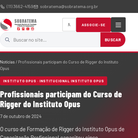
(11) 3662-4159
sobratema@sobratema.org.br
ASSOCIE-SE
Buscar no site
BUSCAR
Notícias
/
Profissionais participam do Curso de Rigger do Instituto
Opus
INSTITUTO OPUS · INSTITUCIONAL INSTITUTO OPUS
Profissionais participam do Curso de
Rigger do Instituto Opus
7 de outubro de 2024
O curso de Formação de Rigger do Instituto Opus de
Capacitação Profissional capacitou cinco