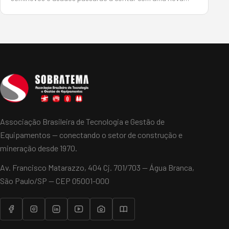
plataforma tecnológica para agilizar e aprimorar a
execução de seus negócios. O Maquinalista Agro utiliza
tecnologia de pont…
Associação Brasileira de Tecnologia e Gestão de
Equipamentos — conectando o setor de construção e
mineração desde 1970.
Av. Francisco Matarazzo, 404 Cj. 701/703 — Água Branca,
São Paulo/SP — CEP 05001-000