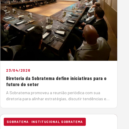
23/04/2026
Diretoria da Sobratema define iniciativas para o
futuro do setor
A Sobratema promoveu a reunião periódica com sua
diretoria para alinhar estratégias, discutir tendências e
definir iniciativas para o futuro sustentável do mercado
de máquinas e equipamentos. O engenheiro Afonso
Mamede, presidente da Sobra…
SOBRATEMA · INSTITUCIONAL SOBRATEMA